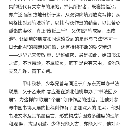
集的历代有关章草的法帖，择其所好者，既寝馈临池，
亦广泛而细 致地分析研读。从双钩廓填到放意写神；从
风格比对到笔法拆解，以其 俾夜作昼的勤苦，以其苦心
孤诣的虔敬，真正“废纸三千”，又仿然“ 笔成冢，墨成
池”。让周遭的朋友和同道感受到的是他与书法“不可一
日无此君”的痴迷和狂热，还有持续不断的朝夕精进
——少华兄天资敏 睿，思维缜密，最是如此，始知书法
之道，不欺愚顽，不厚聪灵，笔下 是否有来由，临池功
夫又几许，高下立判。
甲申秋杪，少华兄曾与同道于广东东莞举办书法
联展，又于乙未仲 春应邀在湖北仙桃举办了“书法回乡
展”。为这样的“联展”“个展” 创作作品的过程，让他对参
与中国书协大展的投稿创作有了更加深入的 思考。他对
书法文本及其笔墨语言、形式构成等因素多维度的理解
和观 照，愈见明澈。少华兄能入古，亦能入时，他对孙