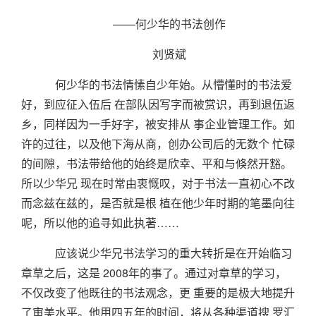
——何少华的书法创作
刘贤斌
何少华的书法情愫自少年始。从懵懂时的书法爱
好，到应征入伍后 在部队因写字而被赏识，再到退伍返
乡，同样因为一手好字，被安排从 事企业管理工作。如
许的过往，以及他下海从商，创办公司后的无数个 忙碌
的间隙，书法带给他的始终是欣幸、平和与倏然开豁。
所以少华兄 现在时常由衷慨叹，对于书法一直初心不改
而念兹在兹的，是否就是根 植在他少年时期的笔墨向往
呢，所以他的追寻如此执著……
应该说少华兄书法学习的重大转折是在开始临习
章草之后，这是 2008年的事了。通过对章草的学习，
不仅改变了他既往的书法观念，更 重要的是极大地提升
了审美水平。他用四五年的时间，将从各种渠道搜 罗汇