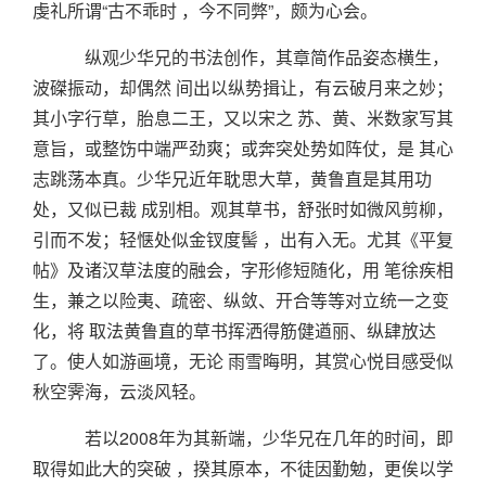
虔礼所谓“古不乖时 ，今不同弊”，颇为心会。
纵观少华兄的书法创作，其章简作品姿态横生，
波磔振动，却偶然 间出以纵势揖让，有云破月来之妙；
其小字行草，胎息二王，又以宋之 苏、黄、米数家写其
意旨，或整饬中端严劲爽；或奔突处势如阵仗，是 其心
志跳荡本真。少华兄近年耽思大草，黄鲁直是其用功
处，又似已裁 成别相。观其草书，舒张时如微风剪柳，
引而不发；轻惬处似金钗度髻 ，出有入无。尤其《平复
帖》及诸汉草法度的融会，字形修短随化，用 笔徐疾相
生，兼之以险夷、疏密、纵敛、开合等等对立统一之变
化，将 取法黄鲁直的草书挥洒得筋健遒丽、纵肆放达
了。使人如游画境，无论 雨雪晦明，其赏心悦目感受似
秋空霁海，云淡风轻。
若以2008年为其新端，少华兄在几年的时间，即
取得如此大的突破 ，揆其原本，不徒因勤勉，更俟以学