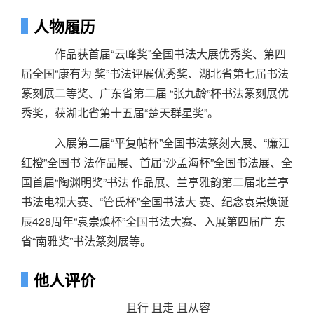
人物履历
作品获首届“云峰奖”全国书法大展优秀奖、第四
届全国“康有为 奖”书法评展优秀奖、湖北省第七届书法
篆刻展二等奖、广东省第二届 “张九龄”杯书法篆刻展优
秀奖，获湖北省第十五届“楚天群星奖”。
入展第二届“平复帖杯”全国书法篆刻大展、“廉江
红橙”全国书 法作品展、首届“沙孟海杯”全国书法展、全
国首届“陶渊明奖”书法 作品展、兰亭雅韵第二届北兰亭
书法电视大赛、“管氏杯”全国书法大 赛、纪念袁崇焕诞
辰428周年“袁崇焕杯”全国书法大赛、入展第四届广 东
省“南雅奖”书法篆刻展等。
他人评价
且行 且走 且从容