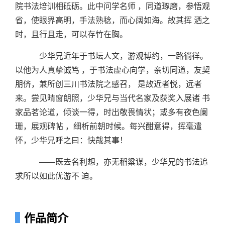
院书法培训相砥砺。此中问学名师 ，同道琢磨，参悟观
省，使眼界高明，手法熟稔，而心阔如海。故其挥 洒之
时，且行且走，可以存竹在胸。
少华兄近年于书坛人文，游观博约，一路徜徉。
以他为人真挚诚笃 ，于书法虚心向学，亲切同道，友契
朋侪，兼所创三川书法院之感召， 是故近者悦，远者
来。尝见晴窗朗照，少华兄与当代名家及获奖入展诸 书
家品茗论道，倾谈一得，时出敬畏情状；或多有夜色阑
珊，展观碑帖 ，细析前朝时候。每兴酣意得，挥毫遣
怀，少华兄呼之曰：快哉其事！
——既去名利想，亦无稻粱谋，少华兄的书法追
求所以如此优游不 迫。
作品简介