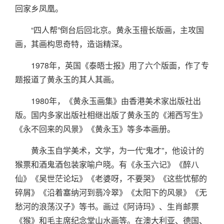
回家乡凤凰。
“四人帮”倒台后回北京。黄永玉擅长版画，主攻国
画，其画构思奇特，造诣精深。
1978年，英国《泰晤士报》用了六个版面，作了专
题报道了黄永玉的其人其画。
1980年，《黄永玉画集》由香港美术家出版社出
版。国内多家出版社相继出版了黄永玉的《湘西写生》
《永不回来的风景》《黄永玉》等多本画册。
黄永玉自学美术，文学，为一代“鬼才”，他设计的
猴票和酒鬼酒包装家喻户晓。有《永玉六记》《醉八
仙》《吴世茫论坛》《老婆呀，不要哭》《这些忧郁的
碎屑》《沿着塞纳河到翡冷翠》《太阳下的风景》《无
愁河的浪荡汉子》等书。画过《阿诗玛》、生肖邮票
《猴》和毛主席纪念堂山水画等。在澳大利亚、德国、