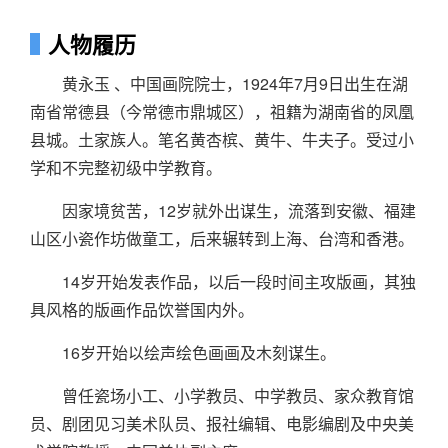
人物履历
黄永玉 、中国画院院士，1924年7月9日出生在湖
南省常德县（今常德市鼎城区），祖籍为湖南省的凤凰
县城。土家族人。笔名黄杏槟、黄牛、牛夫子。受过小
学和不完整初级中学教育。
因家境贫苦，12岁就外出谋生，流落到安徽、福建
山区小瓷作坊做童工，后来辗转到上海、台湾和香港。
14岁开始发表作品，以后一段时间主攻版画，其独
具风格的版画作品饮誉国内外。
16岁开始以绘声绘色画画及木刻谋生。
曾任瓷场小工、小学教员、中学教员、家众教育馆
员、剧团见习美术队员、报社编辑、电影编剧及中央美