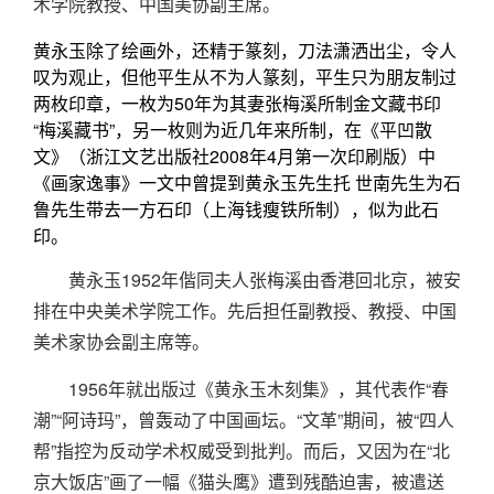
术学院教授、中国美协副主席。
黄永玉除了绘画外，还精于篆刻，刀法潇洒出尘，令人
叹为观止，但他平生从不为人篆刻，平生只为朋友制过
两枚印章，一枚为50年为其妻张梅溪所制金文藏书印
“梅溪藏书”，另一枚则为近几年来所制，在《平凹散
文》（浙江文艺出版社2008年4月第一次印刷版）中
《画家逸事》一文中曾提到黄永玉先生托 世南先生为石
鲁先生带去一方石印（上海钱瘦铁所制），似为此石
印。
黄永玉1952年偕同夫人张梅溪由香港回北京，被安
排在中央美术学院工作。先后担任副教授、教授、中国
美术家协会副主席等。
1956年就出版过《黄永玉木刻集》，其代表作“春
潮”“阿诗玛”，曾轰动了中国画坛。“文革”期间，被“四人
帮”指控为反动学术权威受到批判。而后，又因为在“北
京大饭店”画了一幅《猫头鹰》遭到残酷迫害，被遣送