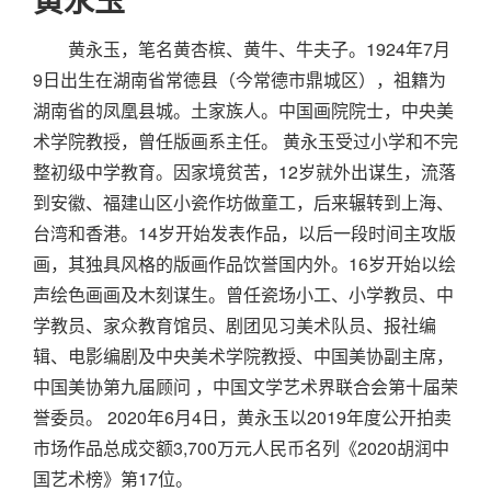
黄永玉，笔名黄杏槟、黄牛、牛夫子。1924年7月
9日出生在湖南省常德县（今常德市鼎城区），祖籍为
湖南省的凤凰县城。土家族人。中国画院院士，中央美
术学院教授，曾任版画系主任。 黄永玉受过小学和不完
整初级中学教育。因家境贫苦，12岁就外出谋生，流落
到安徽、福建山区小瓷作坊做童工，后来辗转到上海、
台湾和香港。14岁开始发表作品，以后一段时间主攻版
画，其独具风格的版画作品饮誉国内外。16岁开始以绘
声绘色画画及木刻谋生。曾任瓷场小工、小学教员、中
学教员、家众教育馆员、剧团见习美术队员、报社编
辑、电影编剧及中央美术学院教授、中国美协副主席，
中国美协第九届顾问 ，中国文学艺术界联合会第十届荣
誉委员。 2020年6月4日，黄永玉以2019年度公开拍卖
市场作品总成交额3,700万元人民币名列《2020胡润中
国艺术榜》第17位。