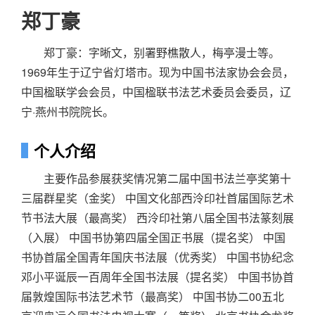
郑丁豪
郑丁豪：字晰文，别署野樵散人，梅亭漫士等。
1969年生于辽宁省灯塔市。现为中国书法家协会会员，
中国楹联学会会员，中国楹联书法艺术委员会委员，辽
宁·燕州书院院长。
个人介绍
主要作品参展获奖情况第二届中国书法兰亭奖第十
三届群星奖（金奖） 中国文化部西泠印社首届国际艺术
节书法大展（最高奖） 西泠印社第八届全国书法篆刻展
（入展） 中国书协第四届全国正书展（提名奖） 中国
书协首届全国青年国庆书法展（优秀奖） 中国书协纪念
邓小平诞辰一百周年全国书法展（提名奖） 中国书协首
届敦煌国际书法艺术节（最高奖） 中国书协二00五北