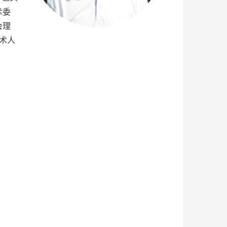
术委
会理
术人