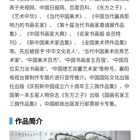
表于央视网、中国日报网、百度百科、《东方之子》、
《艺术中华》、《当代中国美术》、《中国当代最具影
响力的书画名家》、《第十届当代书画家邀请展作品
集》、《中国书画家大典》、《名家书画报·会员特
刊》、《新中国美术家选集》、《全国美术师作品集》
等。先后被授予“中华文化名人”，“当代中国美术优秀艺
术家”、“中国美术百杰”、“中国书画家五百强”、“中国百
位实力派书画家”、“中国德艺双馨艺术家”等称号。襄阳
电视台曾制作专题片进行宣传推介。中国国际文化出版
社出版《庆祝新中国成立六十周年王三旗作品集》，中
国第一本五星人物杂志《东方之子》出版《国画名家王
三旗作品集》，中国邮政出版发行邮票邮卡专集。
作品简介