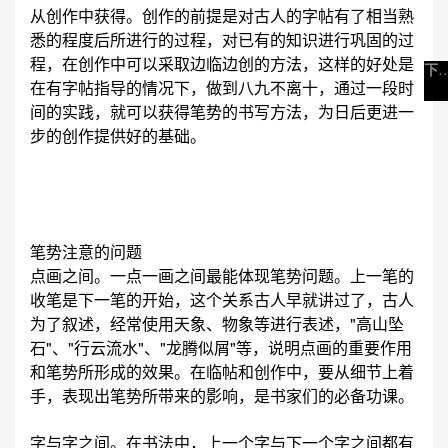
从创作中获得。创作的前提是对古人的字帖有了相当熟
悉的程度后所进行的过程，对已有的知识进行巩固的过
程，在创作中可以采取边临边创的方法，这样的好处是
下一
在有字帖指导的情况下，做到八九不离十，通过一段时
间的实践，就可以获得笔势的书写方法，为日后更进一
步的创作提供好的基础。
笔势注意的问题
点画之间。一点一画之间最能体现笔势问题。上一笔的
收笔是下一笔的开始，这个关系古人早就讲过了，古人
为了叙述，经常使用天象、物象等进行表述，"高山坠
石"、"行云流水"、"龙腾似屑"等，说明点画的重要作用
和笔势所形成的效果。在临帖和创作中，要从细节上着
手，表现出笔势所带来的影响，是书家们的必备功课。
字与字之间。在书法中，上一个字与下一个字之间都有