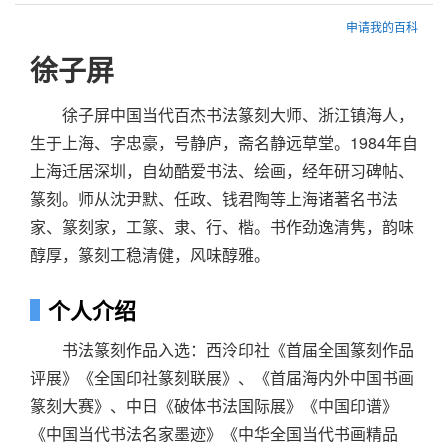
申请我的百科
徐子屏
徐子屏中国当代百杰书法篆刻大师、浙江镇海人，
生于上海、字忠豪，号静庐，斋名静远草堂。1984年自
上海迁居深圳，自幼酷爱书法、绘画，经年研习碑帖、
篆刻。师从沈尹默、任政、钱君陶等上海诸著名书法
家、篆刻家，工篆、隶、行、楷。书作劲逸清隽，韵味
醇厚，篆刻工稳清健，风味醇雅。
个人介绍
书法篆刻作品入选：西泠印社《首届全国篆刻作品
评展》《全国印社篆刻联展》、《首届海内外中国书画
篆刻大赛》、中日《破体书法国际展》《中国印谱》
《中国当代书法名家墨迹》《中华全国当代书画精品